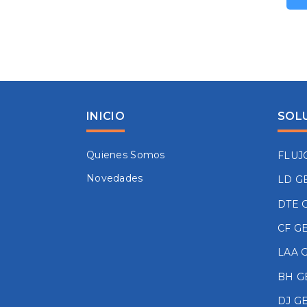
INICIO
SOL
Quienes Somos
FLUJ
Novedades
LD G
DTE 
CF G
LAA 
BH G
DJ G