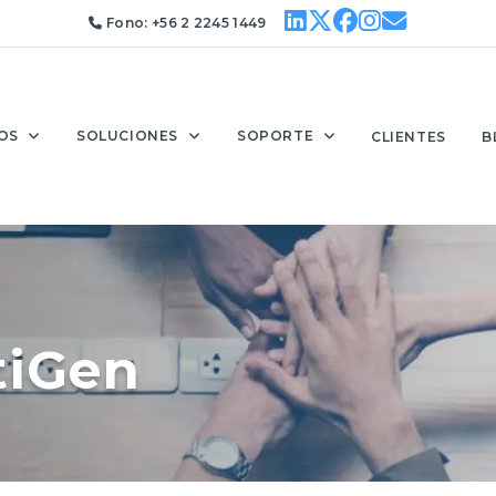
Fono:
+56 2 2245 1449
OS
SOLUCIONES
SOPORTE
CLIENTES
B
tiGen