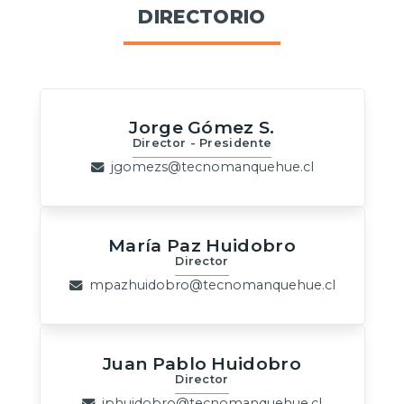
DIRECTORIO
Jorge Gómez S.
Director - Presidente
jgomezs@tecnomanquehue.cl
María Paz Huidobro
Director
mpazhuidobro@tecnomanquehue.cl
Juan Pablo Huidobro
Director
jphuidobro@tecnomanquehue.cl