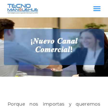
¡𝑵𝒖𝒆𝒗𝒐 𝑪𝒂𝒏𝒂𝒍
𝑪𝒐𝒎𝒆𝒓𝒄𝒊𝒂𝒍!
Porque nos importas y queremos