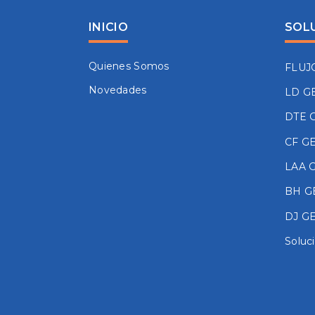
INICIO
SOL
Quienes Somos
FLUJ
Novedades
LD G
DTE 
CF G
LAA 
BH G
DJ G
Soluc